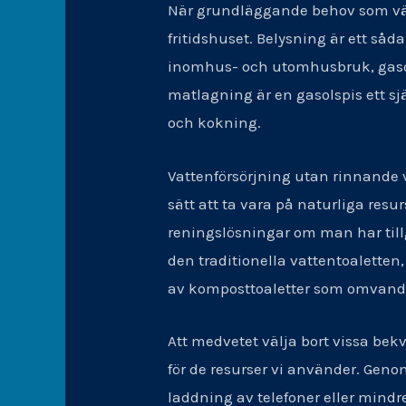
När grundläggande behov som vär
fritidshuset. Belysning är ett såd
inomhus- och utomhusbruk, gasol
matlagning är en gasolspis ett sjä
och kokning.
Vattenförsörjning utan rinnande v
sätt att ta vara på naturliga res
reningslösningar om man har tillgån
den traditionella vattentoaletten,
av komposttoaletter som omvandlar
Att medvetet välja bort vissa bekv
för de resurser vi använder. Geno
laddning av telefoner eller mindr