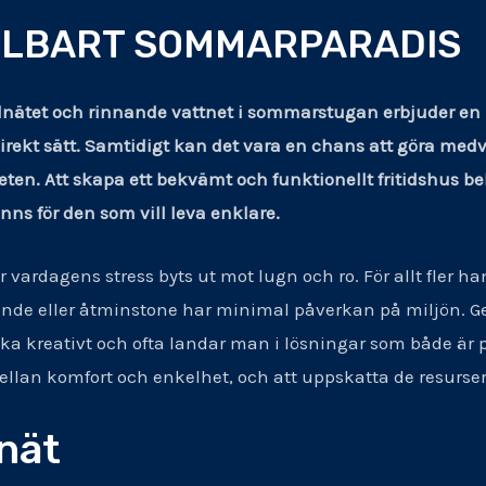
LLBART SOMMARPARADIS
ta elnätet och rinnande vattnet i sommarstugan erbjuder en
irekt sätt. Samtidigt kan det vara en chans att göra me
en. Att skapa ett bekvämt och funktionellt fritidshus be
inns för den som vill leva enklare.
vardagens stress byts ut mot lugn och ro. För allt fler h
ande eller åtminstone har minimal påverkan på miljön. Ge
a kreativt och ofta landar man i lösningar som både är p
llan komfort och enkelhet, och att uppskatta de resurser 
nät