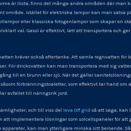
me är lösta, finns det många andra områden där man ka
ant område. Istället för elektriska lampor kan man satsa p
lampor eller klassiska fotogenlampor som skapar en stä
lvklart val. Gasol är effektivt, lätt att transportera och
atten kräver också eftertanke. Att samla regnvatten för be
urser. För dricksvatten kan man transportera med sig vatte
g till en brunn eller sjö. När det gäller sanitetslösningar 
 såsom förbränningstoaletter, som effektivt tar hand om av
 avfallet till näringsrik jord.
ämligheter, och till viss del
leva Off grid
så att säga, kan 
m att implementera lösningar som solcellspaneler för att
e apparater, kan man ytterligare minska sitt beroende. Såd