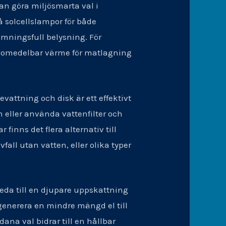
n göra miljösmarta val i
å solcellslampor för både
mningsfull belysning. För
 ger omedelbar värme för matlagning
vattning och disk är ett effektivt
n eller använda vattenfilter och
finns det flera alternativ till
fall utan vatten, eller olika typer
leda till en djupare uppskattning
 generera en mindre mängd el till
ana val bidrar till en hållbar