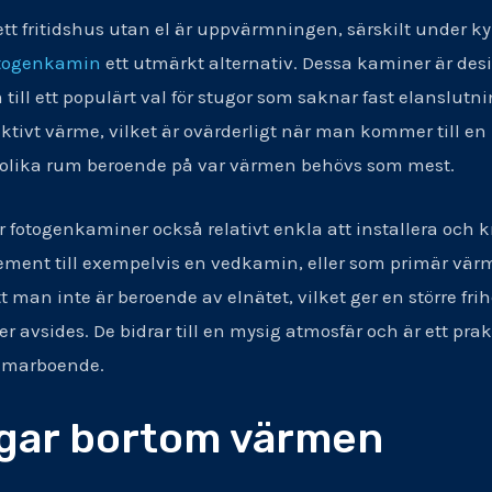
tt fritidshus utan el är uppvärmningen, särskilt under kyl
togenkamin
ett utmärkt alternativ. Dessa kaminer är desi
till ett populärt val för stugor som saknar fast elanslutni
tivt värme, vilket är ovärderligt när man kommer till en k
n olika rum beroende på var värmen behövs som mest.
fotogenkaminer också relativt enkla att installera och 
plement till exempelvis en vedkamin, eller som primär vä
 man inte är beroende av elnätet, vilket ger en större fri
r avsides. De bidrar till en mysig atmosfär och är ett prakt
ommarboende.
ngar bortom värmen