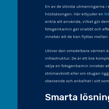
En av de största utmaningarna i e
höstsäsongen. Här erbjuder en
fo
enkla att använda, vilket gör dem 
fotogenkamin ger snabbt och effek
innebär att de kan flyttas mella
Utöver den omedelbara värmen är 
infrastruktur. De är ett bra kom
välja en fotogenkamin innebär att
strömavbrott eller om stugan ligge
oberoende och enkelhet i sitt s
Smarta lösni