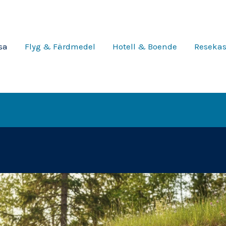
sa
Flyg & Färdmedel
Hotell & Boende
Reseka